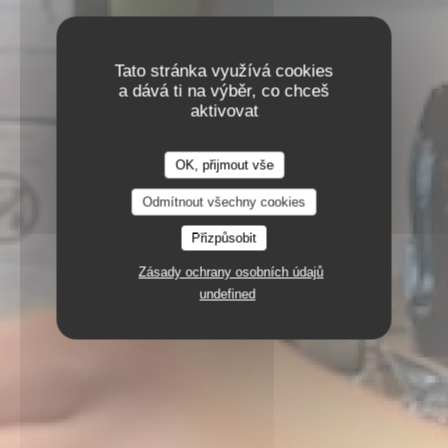
Tato stránka využívá cookies
a dává ti na výběr, co chceš
aktivovat
OK, přijmout vše
Odmítnout všechny cookies
Přizpůsobit
Zásady ochrany osobních údajů
undefined