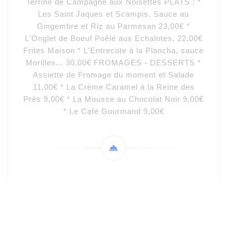
Terrine de Campagne aux Noisettes PLATS : *
Les Saint Jaques et Scampis, Sauce au
Gingembre et Riz au Parmesan 23,00€ *
L'Onglet de Boeuf Poêlé aux Echalotes, 22,00€
Frites Maison * L'Entrecote à la Plancha, sauce
Morilles... 30,00€ FROMAGES - DESSERTS *
Assiette de Fromage du moment et Salade
11,00€ * La Crème Caramel à la Reine des
Prés 9,00€ * La Mousse au Chocolat Noir 9,00€
* Le Café Gourmand 9,00€
Ainsi qu'à chaque nouvelle saison de nouvelles
Suggestions