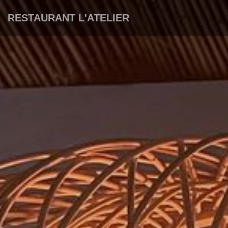
RESTAURANT L'ATELIER