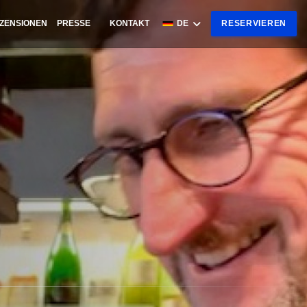
ZENSIONEN
PRESSE
KONTAKT
DE
RESERVIEREN
((ÖFFNET EIN NEUES FENSTER))