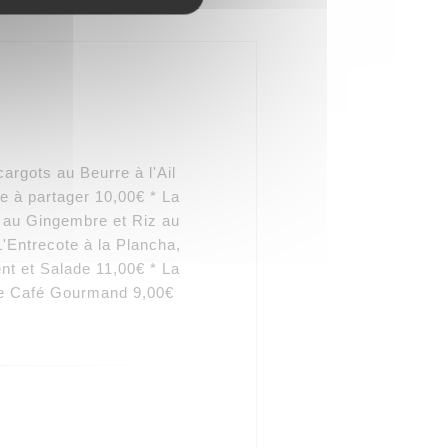
rgots au Beurre à l'Ail
e à partager 10,00€ * La
 au Gingembre et Riz au
'Entrecote à la Plancha,
 et Salade 11,00€ * La
Le Café Gourmand 9,00€