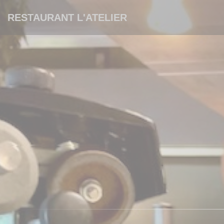
Πίνακας διαχείρισης "Μπισκότων" (Cookies)
RESTAURANT L'ATELIER