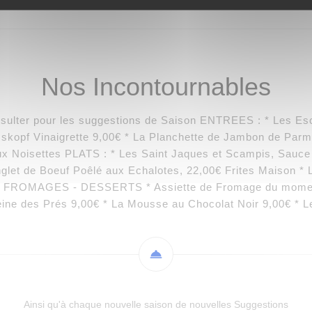
Nos Incontournables
ulter pour les suggestions de Saison ENTREES : * Les Esca
sskopf Vinaigrette 9,00€ * La Planchette de Jambon de Parm
x Noisettes PLATS : * Les Saint Jaques et Scampis, Sauce
let de Boeuf Poêlé aux Echalotes, 22,00€ Frites Maison * L
00€ FROMAGES - DESSERTS * Assiette de Fromage du moment
ine des Prés 9,00€ * La Mousse au Chocolat Noir 9,00€ * 
Ainsi qu'à chaque nouvelle saison de nouvelles Suggestions