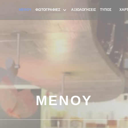
ΜΕΝΟΎ
ΦΩΤΟΓΡΑΦΊΕΣ
ΑΞΙΟΛΟΓΉΣΕΙΣ
ΤΎΠΟΣ
ΧΆΡΤ
((ΑΝΟΊ
ΜΕΝΟΎ