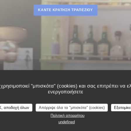
ΚΆΝΤΕ ΚΡΆΤΗΣΗ ΤΡΑΠΕΖΙΟΎ
χρησιμοποιεί "μπισκότα" (cookies) και σας επιτρέπει να ελ
ενεργοποιήσετε
K, αποδοχή όλων
Απόρριψε όλα τα "μπισκότα" (cookies)
Εξατομίκ
Πολιτική απορρήτου
undefined
Nos Incontournables