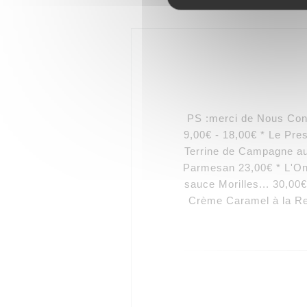
PS :merci de Nous Cons
9,00€ - 18,00€ * Le Pre
Terrine de Campagne au
Parmesan 23,00€ * L'Ong
sauce Morilles... 30,
Crème Caramel à la Re