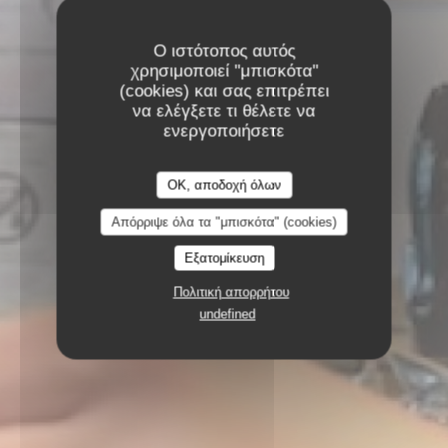
Ο ιστότοπος αυτός
χρησιμοποιεί "μπισκότα"
(cookies) και σας επιτρέπει
να ελέγξετε τι θέλετε να
ενεργοποιήσετε
OK, αποδοχή όλων
Απόρριψε όλα τα "μπισκότα" (cookies)
Εξατομίκευση
Πολιτική απορρήτου
undefined