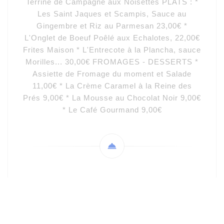
Terrine de Campagne aux Noisettes PLATS : *
Les Saint Jaques et Scampis, Sauce au
Gingembre et Riz au Parmesan 23,00€ *
L'Onglet de Boeuf Poêlé aux Echalotes, 22,00€
Frites Maison * L'Entrecote à la Plancha, sauce
Morilles... 30,00€ FROMAGES - DESSERTS *
Assiette de Fromage du moment et Salade
11,00€ * La Crème Caramel à la Reine des
Prés 9,00€ * La Mousse au Chocolat Noir 9,00€
* Le Café Gourmand 9,00€
Ainsi qu'à chaque nouvelle saison de nouvelles
Suggestions