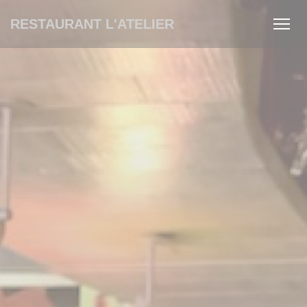
Πίνακας διαχείρισης "Μπισκότων" (Cookies)
RESTAURANT L'ATELIER