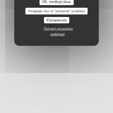
OK, αποδοχή όλων
Απόρριψε όλα τα "μπισκότα" (cookies)
Εξατομίκευση
Πολιτική απορρήτου
undefined