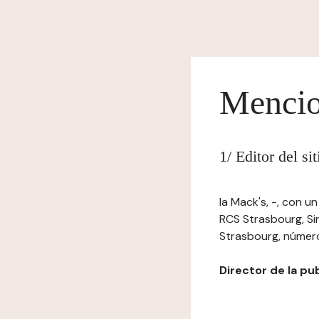
Mencio
1/ Editor del si
la Mack's, -, con u
RCS Strasbourg, S
Strasbourg, número 
Director de la pub