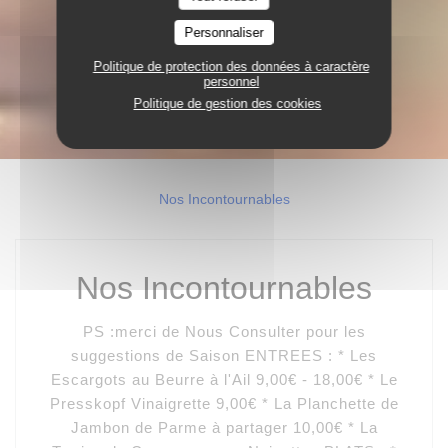
Personnaliser
Politique de protection des données à caractère
personnel
Politique de gestion des cookies
Nos Incontournables
Nos Incontournables
PS :merci de Nous Consulter pour les
suggestions de Saison ENTREES : * Les
Escargots au Beurre à l'Ail 9,00€ - 18,00€ * Le
Presskopf Vinaigrette 9,00€ * La Planchette de
Jambon de Parme à partager 10,00€ * La