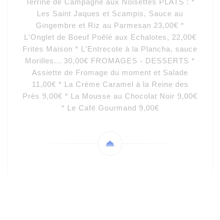
Terrine de Campagne aux Noisettes PLATS : *
Les Saint Jaques et Scampis, Sauce au
Gingembre et Riz au Parmesan 23,00€ *
L'Onglet de Boeuf Poêlé aux Echalotes, 22,00€
Frites Maison * L'Entrecote à la Plancha, sauce
Morilles... 30,00€ FROMAGES - DESSERTS *
Assiette de Fromage du moment et Salade
11,00€ * La Crème Caramel à la Reine des
Prés 9,00€ * La Mousse au Chocolat Noir 9,00€
* Le Café Gourmand 9,00€
Ainsi qu'à chaque nouvelle saison de nouvelles
Suggestions