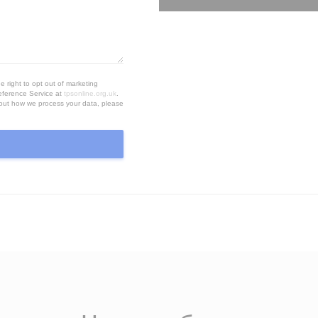
e right to opt out of marketing
eference Service at
tpsonline.org.uk
.
bout how we process your data, please