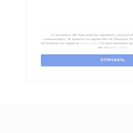
In accordance with data protection regulations, you have th
communications. UK residents can register with the Telephone Pr
US residents can register at
donotcall.gov
. For more information a
see our
privacy policy
.