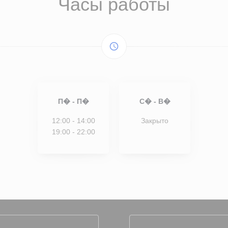
Часы работы
access_time
П�
-
П�
С�
-
В�
12:00 - 14:00
Закрыто
19:00 - 22:00