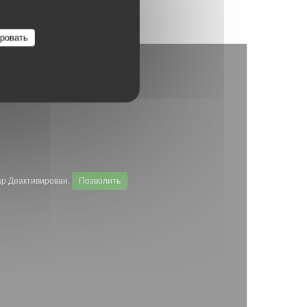
ровать
p Деактивирован.
Позволить