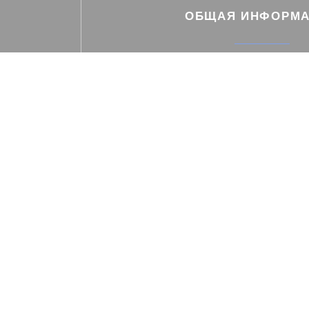
ОБЩАЯ ИНФОРМ
Кухня
региональный, Местный, Французск
пересмотренный
Тип заведения
Ресторан
Услуги
Частный прокат
Способы оплаты
Билет в ресторане, Paiement Sans Contact, 
Eurocard / Mastercard, Денежные средства
карточка