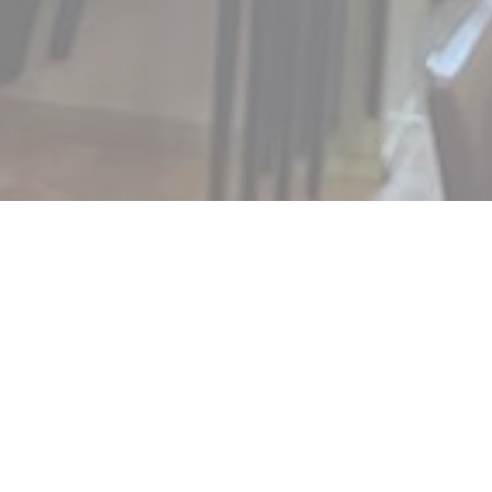
RESTAURANT L'ATELIER
iste, vous pourrez voir sur les murs du restaurant des portraits