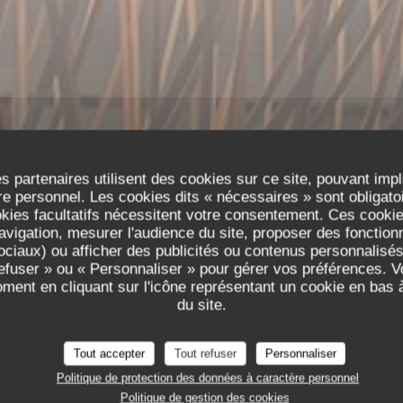
s partenaires utilisent des cookies sur ce site, pouvant impl
e personnel. Les cookies dits « nécessaires » sont obligatoir
okies facultatifs nécessitent votre consentement. Ces cookies
avigation, mesurer l'audience du site, proposer des fonctionna
TAURANT L'ATE
ciaux) ou afficher des publicités ou contenus personnalisés
refuser » ou « Personnaliser » pour gérer vos préférences. 
'ATELIER
oment en cliquant sur l'icône représentant un cookie en bas
du site.
RESTAURANT
|
STRASBOURG
Tout accepter
Tout refuser
Personnaliser
RÉSERVER
Politique de protection des données à caractère personnel
Politique de gestion des cookies