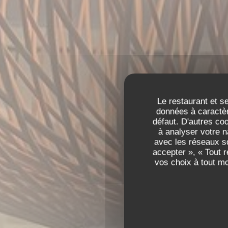
Le restaurant et se
données à caractèr
défaut. D'autres co
à analyser votre n
RES
avec les réseaux so
accepter », « Tout 
RESTAURANT L
vos choix à tout m