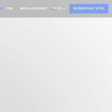
NÍ
TISK
MAPA A KONTAKT
CS
REZERVOVAT STŮL
((OTEVŘE SE V NOVÉM OKNĚ))