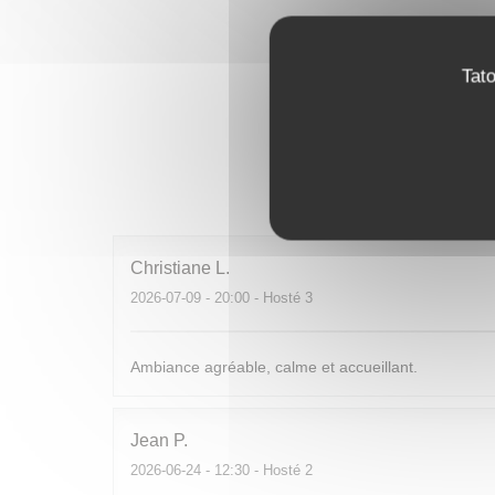
Tat
Hodnocen
Christiane
L
2026-07-09
- 20:00 - Hosté 3
Ambiance agréable, calme et accueillant.
Jean
P
2026-06-24
- 12:30 - Hosté 2