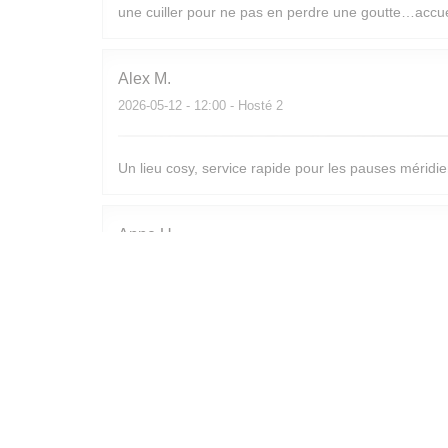
une cuiller pour ne pas en perdre une goutte…accuei
Alex
M
2026-05-12
- 12:00 - Hosté 2
Un lieu cosy, service rapide pour les pauses méridie
Anne
U
2026-05-07
- 12:15 - Hosté 4
Toujours un vrai plaisir de déjeuner chez vous ! Quali
Fanny
T
2026-05-04
- 12:00 - Hosté 2