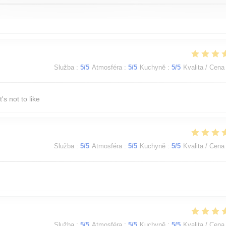
Služba
:
5
/5
Atmosféra
:
5
/5
Kuchyně
:
5
/5
Kvalita / Cena
s not to like
Služba
:
5
/5
Atmosféra
:
5
/5
Kuchyně
:
5
/5
Kvalita / Cena
Služba
:
5
/5
Atmosféra
:
5
/5
Kuchyně
:
5
/5
Kvalita / Cena