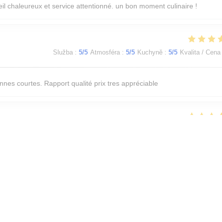
l chaleureux et service attentionné. un bon moment culinaire !
Služba
:
5
/5
Atmosféra
:
5
/5
Kuchyně
:
5
/5
Kvalita / Cena
nnes courtes. Rapport qualité prix tres appréciable
Služba
:
5
/5
Atmosféra
:
5
/5
Kuchyně
:
5
/5
Kvalita / Cena
té et fraicheur, saveurs et associations équilibrés et raffinées. A bientôt
Služba
:
5
/5
Atmosféra
:
5
/5
Kuchyně
:
5
/5
Kvalita / Cena