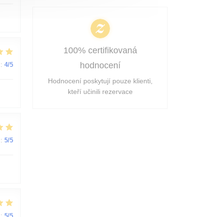
100% certifikovaná
hodnocení
:
4
/5
Hodnocení poskytují pouze klienti,
kteří učinili rezervace
:
5
/5
:
5
/5