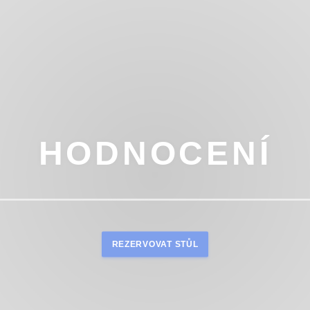
HODNOCENÍ
REZERVOVAT STŮL