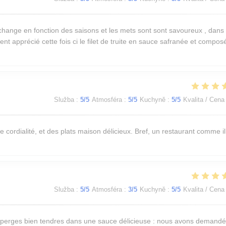
 change en fonction des saisons et les mets sont sont savoureux , dans
nt apprécié cette fois ci le filet de truite en sauce safranée et compos
Služba
:
5
/5
Atmosféra
:
5
/5
Kuchyně
:
5
/5
Kvalita / Cena
e cordialité, et des plats maison délicieux. Bref, un restaurant comme i
Služba
:
5
/5
Atmosféra
:
3
/5
Kuchyně
:
5
/5
Kvalita / Cena
asperges bien tendres dans une sauce délicieuse : nous avons demandé