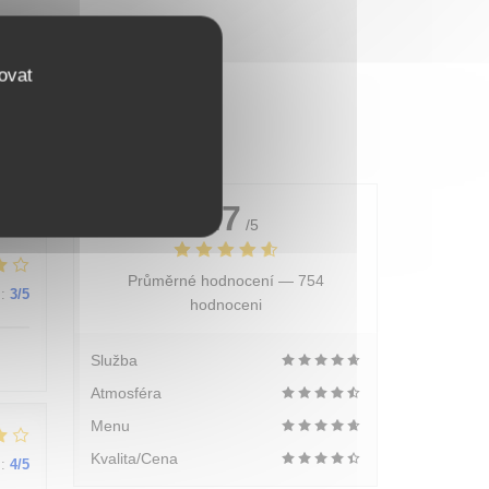
ovat
4.7
/5
Průměrné hodnocení —
754
:
3
/5
hodnoceni
Služba
Atmosféra
Menu
Kvalita/Cena
:
4
/5