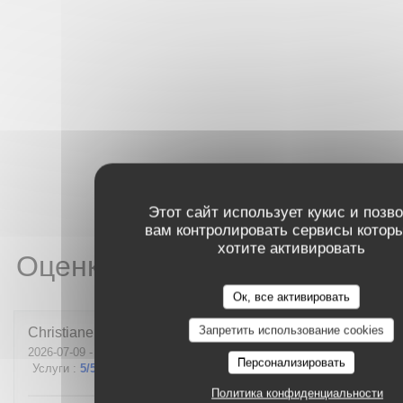
Этот сайт использует кукис и позв
вам контролировать сервисы котор
хотите активировать
Оценки наших посетителей
Ок, все активировать
Запретить использование cookies
Christiane
L
2026-07-09
- 20:00 - гости 3
Персонализировать
Услуги
:
5
/5
Атмосфера
:
5
/5
Меню
:
4
/5
Цена / качество
:
3
/5
Политика конфиденциальности