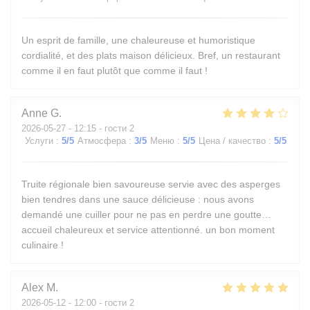
Un esprit de famille, une chaleureuse et humoristique
cordialité, et des plats maison délicieux. Bref, un restaurant
comme il en faut plutôt que comme il faut !
Anne
G
2026-05-27
- 12:15 - гости 2
Услуги
:
5
/5
Атмосфера
:
3
/5
Меню
:
5
/5
Цена / качество
:
5
/5
Truite régionale bien savoureuse servie avec des asperges
bien tendres dans une sauce délicieuse : nous avons
demandé une cuiller pour ne pas en perdre une goutte…
accueil chaleureux et service attentionné. un bon moment
culinaire !
Alex
M
2026-05-12
- 12:00 - гости 2