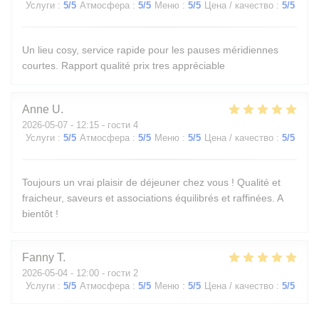
Услуги
:
5
/5
Атмосфера
:
5
/5
Меню
:
5
/5
Цена / качество
:
5
/5
Un lieu cosy, service rapide pour les pauses méridiennes
courtes. Rapport qualité prix tres appréciable
Anne
U
2026-05-07
- 12:15 - гости 4
Услуги
:
5
/5
Атмосфера
:
5
/5
Меню
:
5
/5
Цена / качество
:
5
/5
Toujours un vrai plaisir de déjeuner chez vous ! Qualité et
fraicheur, saveurs et associations équilibrés et raffinées. A
bientôt !
Fanny
T
2026-05-04
- 12:00 - гости 2
Услуги
:
5
/5
Атмосфера
:
5
/5
Меню
:
5
/5
Цена / качество
:
5
/5