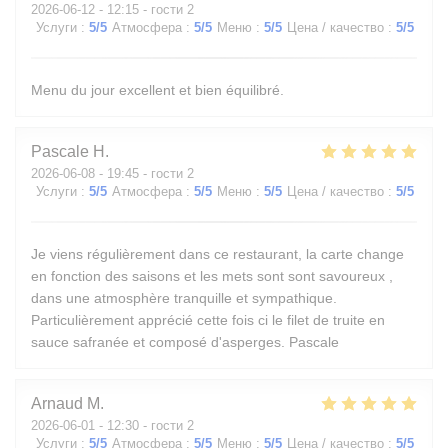
2026-06-12
- 12:15 - гости 2
Услуги
:
5
/5
Атмосфера
:
5
/5
Меню
:
5
/5
Цена / качество
:
5
/5
Menu du jour excellent et bien équilibré.
Pascale
H
2026-06-08
- 19:45 - гости 2
Услуги
:
5
/5
Атмосфера
:
5
/5
Меню
:
5
/5
Цена / качество
:
5
/5
Je viens régulièrement dans ce restaurant, la carte change
en fonction des saisons et les mets sont sont savoureux ,
dans une atmosphère tranquille et sympathique.
Particulièrement apprécié cette fois ci le filet de truite en
sauce safranée et composé d'asperges. Pascale
Arnaud
M
2026-06-01
- 12:30 - гости 2
Услуги
:
5
/5
Атмосфера
:
5
/5
Меню
:
5
/5
Цена / качество
:
5
/5