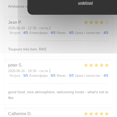
undefined
Ambiance agréable, calme et accueillant.
Jean
P
2026-06-24
- 12:30 - гости 2
Услуги
:
4
/5
Атмосфера
:
4
/5
Меню
:
4
/5
Цена / качество
:
4
/5
Toujours très bon. RAS
peter
S
2026-06-16
- 19:30 - гости 2
Услуги
:
5
/5
Атмосфера
:
5
/5
Меню
:
5
/5
Цена / качество
:
4
/5
good food, nice atmosphere, welcoming hosts - what's not to
like
Catherine
D