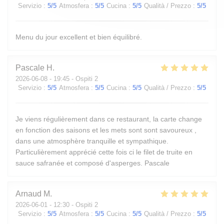
Servizio
:
5
/5
Atmosfera
:
5
/5
Cucina
:
5
/5
Qualità / Prezzo
:
5
/5
Menu du jour excellent et bien équilibré.
Pascale
H
2026-06-08
- 19:45 - Ospiti 2
Servizio
:
5
/5
Atmosfera
:
5
/5
Cucina
:
5
/5
Qualità / Prezzo
:
5
/5
Je viens régulièrement dans ce restaurant, la carte change
en fonction des saisons et les mets sont sont savoureux ,
dans une atmosphère tranquille et sympathique.
Particulièrement apprécié cette fois ci le filet de truite en
sauce safranée et composé d'asperges. Pascale
Arnaud
M
2026-06-01
- 12:30 - Ospiti 2
Servizio
:
5
/5
Atmosfera
:
5
/5
Cucina
:
5
/5
Qualità / Prezzo
:
5
/5