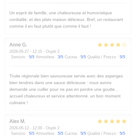
Un esprit de famille, une chaleureuse et humoristique
cordialité, et des plats maison délicieux. Bref, un restaurant
comme il en faut plutôt que comme il faut !
Anne
G
2026-05-27
- 12:15 - Ospiti 2
Servizio
:
5
/5
Atmosfera
:
3
/5
Cucina
:
5
/5
Qualità / Prezzo
:
5
/5
Truite régionale bien savoureuse servie avec des asperges
bien tendres dans une sauce délicieuse : nous avons
demandé une cuiller pour ne pas en perdre une goutte…
accueil chaleureux et service attentionné. un bon moment
culinaire !
Alex
M
2026-05-12
- 12:00 - Ospiti 2
Servizio
:
5
/5
Atmosfera
:
5
/5
Cucina
:
5
/5
Qualità / Prezzo
:
5
/5