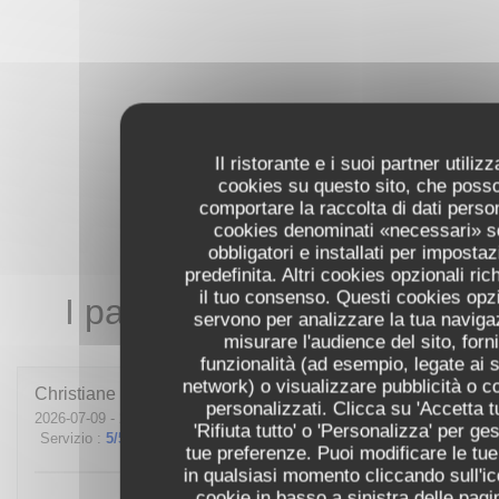
Il ristorante e i suoi partner utiliz
cookies su questo sito, che poss
comportare la raccolta di dati person
cookies denominati «necessari» 
obbligatori e installati per imposta
predefinita. Altri cookies opzionali ri
il tuo consenso. Questi cookies opzi
I pareri dei nostri clienti
servono per analizzare la tua naviga
misurare l'audience del sito, forn
funzionalità (ad esempio, legate ai s
network) o visualizzare pubblicità o c
Christiane
L
personalizzati. Clicca su 'Accetta tu
2026-07-09
- 20:00 - Ospiti 3
'Rifiuta tutto' o 'Personalizza' per ges
Servizio
:
5
/5
Atmosfera
:
5
/5
Cucina
:
4
/5
Qualità / Prezzo
:
3
/5
tue preferenze. Puoi modificare le tue
in qualsiasi momento cliccando sull'ic
cookie in basso a sinistra delle pagi