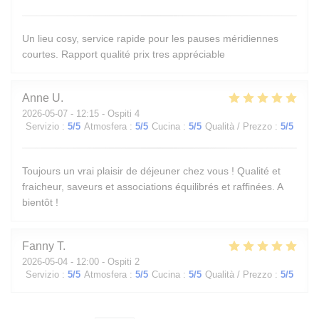
Un lieu cosy, service rapide pour les pauses méridiennes
courtes. Rapport qualité prix tres appréciable
Anne
U
2026-05-07
- 12:15 - Ospiti 4
Servizio
:
5
/5
Atmosfera
:
5
/5
Cucina
:
5
/5
Qualità / Prezzo
:
5
/5
Toujours un vrai plaisir de déjeuner chez vous ! Qualité et
fraicheur, saveurs et associations équilibrés et raffinées. A
bientôt !
Fanny
T
2026-05-04
- 12:00 - Ospiti 2
Servizio
:
5
/5
Atmosfera
:
5
/5
Cucina
:
5
/5
Qualità / Prezzo
:
5
/5