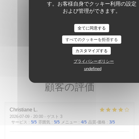
す。お客様自身でクッキー利用の設定
および管理ができます。
全てに同意する
すべてのクッキーを拒否する
カスタマイズする
プライバシーポリシー
undefined
顧客の評価
Christiane
L
2026-07-09
- 20:00 - ゲスト 3
サービス
:
5
/5
雰囲気
:
5
/5
メニュー
:
4
/5
品質-価格
:
3
/5