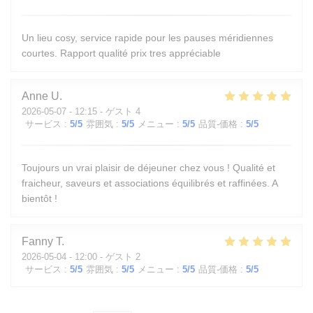
Un lieu cosy, service rapide pour les pauses méridiennes
courtes. Rapport qualité prix tres appréciable
Anne
U
2026-05-07
- 12:15 - ゲスト 4
サービス
:
5
/5
雰囲気
:
5
/5
メニュー
:
5
/5
品質-価格
:
5
/5
Toujours un vrai plaisir de déjeuner chez vous ! Qualité et
fraicheur, saveurs et associations équilibrés et raffinées. A
bientôt !
Fanny
T
2026-05-04
- 12:00 - ゲスト 2
サービス
:
5
/5
雰囲気
:
5
/5
メニュー
:
5
/5
品質-価格
:
5
/5