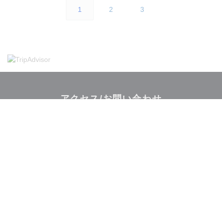
1
2
3
アクセス/お問い合わせ
((新し
31 AVENUE DES VOSGES 67000 STRASBOURG
03 88 35 71 18
Facebook ((新しいウィンドウで開
Instagram ((新しいウィ
お問い合わせ
予約