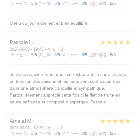
サービス
:
5
/5
雰囲気
:
5
/5
メニュー
:
5
/5
品質-価格
:
5
/5
Menu du jour excellent et bien équilibré.
Pascale
H
2026-06-08
- 19:45 - ゲスト 2
サービス
:
5
/5
雰囲気
:
5
/5
メニュー
:
5
/5
品質-価格
:
5
/5
Je viens régulièrement dans ce restaurant, la carte change
en fonction des saisons et les mets sont sont savoureux ,
dans une atmosphère tranquille et sympathique.
Particulièrement apprécié cette fois ci le filet de truite en
sauce safranée et composé d'asperges. Pascale
Arnaud
M
2026-06-01
- 12:30 - ゲスト 2
サービス
:
5
/5
雰囲気
:
5
/5
メニュー
:
5
/5
品質-価格
:
5
/5