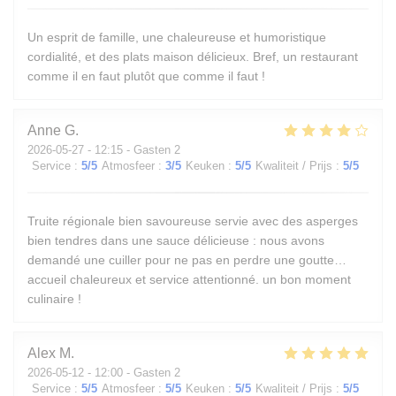
Un esprit de famille, une chaleureuse et humoristique
cordialité, et des plats maison délicieux. Bref, un restaurant
comme il en faut plutôt que comme il faut !
Anne
G
2026-05-27
- 12:15 - Gasten 2
Service
:
5
/5
Atmosfeer
:
3
/5
Keuken
:
5
/5
Kwaliteit / Prijs
:
5
/5
Truite régionale bien savoureuse servie avec des asperges
bien tendres dans une sauce délicieuse : nous avons
demandé une cuiller pour ne pas en perdre une goutte…
accueil chaleureux et service attentionné. un bon moment
culinaire !
Alex
M
2026-05-12
- 12:00 - Gasten 2
Service
:
5
/5
Atmosfeer
:
5
/5
Keuken
:
5
/5
Kwaliteit / Prijs
:
5
/5