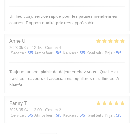
Un lieu cosy, service rapide pour les pauses méridiennes
courtes. Rapport qualité prix tres appréciable
Anne
U
2026-05-07
- 12:15 - Gasten 4
Service
:
5
/5
Atmosfeer
:
5
/5
Keuken
:
5
/5
Kwaliteit / Prijs
:
5
/5
Toujours un vrai plaisir de déjeuner chez vous ! Qualité et
fraicheur, saveurs et associations équilibrés et raffinées. A
bientôt !
Fanny
T
2026-05-04
- 12:00 - Gasten 2
Service
:
5
/5
Atmosfeer
:
5
/5
Keuken
:
5
/5
Kwaliteit / Prijs
:
5
/5