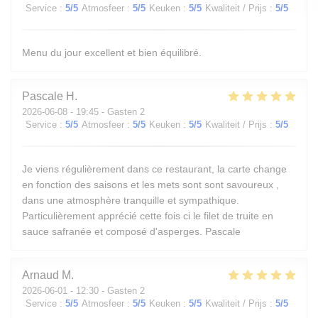
Service
:
5
/5
Atmosfeer
:
5
/5
Keuken
:
5
/5
Kwaliteit / Prijs
:
5
/5
Menu du jour excellent et bien équilibré.
Pascale
H
2026-06-08
- 19:45 - Gasten 2
Service
:
5
/5
Atmosfeer
:
5
/5
Keuken
:
5
/5
Kwaliteit / Prijs
:
5
/5
Je viens régulièrement dans ce restaurant, la carte change
en fonction des saisons et les mets sont sont savoureux ,
dans une atmosphère tranquille et sympathique.
Particulièrement apprécié cette fois ci le filet de truite en
sauce safranée et composé d'asperges. Pascale
Arnaud
M
2026-06-01
- 12:30 - Gasten 2
Service
:
5
/5
Atmosfeer
:
5
/5
Keuken
:
5
/5
Kwaliteit / Prijs
:
5
/5