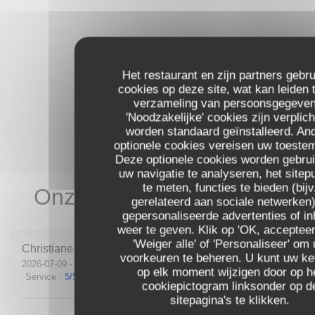
Het restaurant en zijn partners gebr
cookies op deze site, wat kan leiden 
verzameling van persoonsgegeven
'Noodzakelijke' cookies zijn verplich
worden standaard geïnstalleerd. An
optionele cookies vereisen uw toeste
Deze optionele cookies worden gebru
uw navigatie te analyseren, het sitep
te meten, functies te bieden (bijv
Onze gastbeoordelingen
gerelateerd aan sociale netwerken)
gepersonaliseerde advertenties of i
weer te geven. Klik op 'OK, accepteer 
'Weiger alle' of 'Personaliseer' om
Christiane
L
voorkeuren te beheren. U kunt uw k
2026-07-09
- 20:00 - Gasten 3
op elk moment wijzigen door op h
Service
:
5
/5
Atmosfeer
:
5
/5
Keuken
:
4
/5
Kwaliteit / Prijs
:
3
/5
cookiepictogram linksonder op d
sitepagina's te klikken.