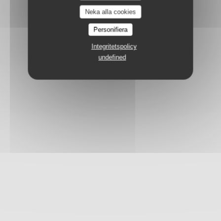
Neka alla cookies
Personifiera
Integritetspolicy
undefined