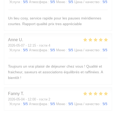
Услуги
:
5
/5
Атмосфера
:
5
/5
Меню
:
5
/5
Цена / качество
:
5
/5
Un lieu cosy, service rapide pour les pauses méridiennes
courtes. Rapport qualité prix tres appréciable
Anne
U
2026-05-07
- 12:15 - гости 4
Услуги
:
5
/5
Атмосфера
:
5
/5
Меню
:
5
/5
Цена / качество
:
5
/5
Toujours un vrai plaisir de déjeuner chez vous ! Qualité et
fraicheur, saveurs et associations équilibrés et raffinées. A
bientôt !
Fanny
T
2026-05-04
- 12:00 - гости 2
Услуги
:
5
/5
Атмосфера
:
5
/5
Меню
:
5
/5
Цена / качество
:
5
/5