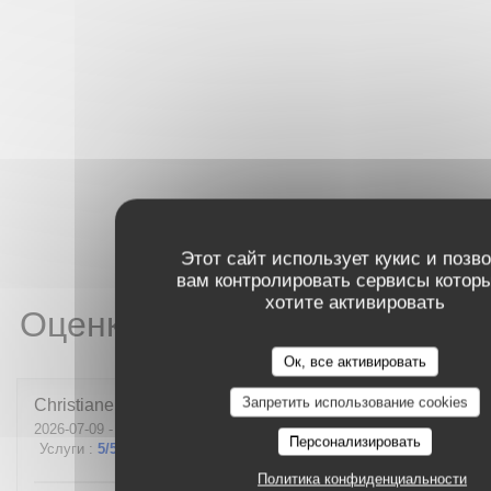
Этот сайт использует кукис и позв
вам контролировать сервисы котор
хотите активировать
Оценки наших посетителей
Ок, все активировать
Запретить использование cookies
Christiane
L
2026-07-09
- 20:00 - гости 3
Персонализировать
Услуги
:
5
/5
Атмосфера
:
5
/5
Меню
:
4
/5
Цена / качество
:
3
/5
Политика конфиденциальности