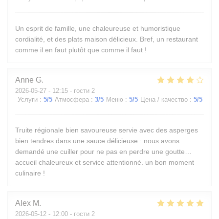
Un esprit de famille, une chaleureuse et humoristique
cordialité, et des plats maison délicieux. Bref, un restaurant
comme il en faut plutôt que comme il faut !
Anne
G
2026-05-27
- 12:15 - гости 2
Услуги
:
5
/5
Атмосфера
:
3
/5
Меню
:
5
/5
Цена / качество
:
5
/5
Truite régionale bien savoureuse servie avec des asperges
bien tendres dans une sauce délicieuse : nous avons
demandé une cuiller pour ne pas en perdre une goutte…
accueil chaleureux et service attentionné. un bon moment
culinaire !
Alex
M
2026-05-12
- 12:00 - гости 2