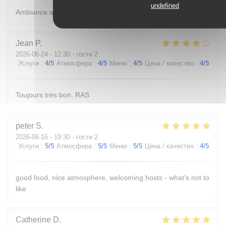
undefined
Ambiance agréable, calme et accueillant.
Jean
P
2026-06-24
- 12:30 - гости 2
Услуги
:
4
/5
Атмосфера
:
4
/5
Меню
:
4
/5
Цена / качество
:
4
/5
Toujours très bon. RAS
peter
S
2026-06-16
- 19:30 - гости 2
Услуги
:
5
/5
Атмосфера
:
5
/5
Меню
:
5
/5
Цена / качество
:
4
/5
good food, nice atmosphere, welcoming hosts - what's not to
like
Catherine
D