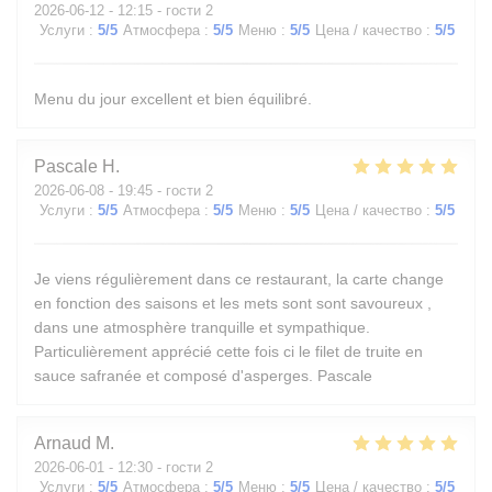
2026-06-12
- 12:15 - гости 2
Услуги
:
5
/5
Атмосфера
:
5
/5
Меню
:
5
/5
Цена / качество
:
5
/5
Menu du jour excellent et bien équilibré.
Pascale
H
2026-06-08
- 19:45 - гости 2
Услуги
:
5
/5
Атмосфера
:
5
/5
Меню
:
5
/5
Цена / качество
:
5
/5
Je viens régulièrement dans ce restaurant, la carte change
en fonction des saisons et les mets sont sont savoureux ,
dans une atmosphère tranquille et sympathique.
Particulièrement apprécié cette fois ci le filet de truite en
sauce safranée et composé d'asperges. Pascale
Arnaud
M
2026-06-01
- 12:30 - гости 2
Услуги
:
5
/5
Атмосфера
:
5
/5
Меню
:
5
/5
Цена / качество
:
5
/5